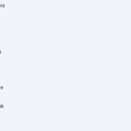
is
D
ne
uk
l