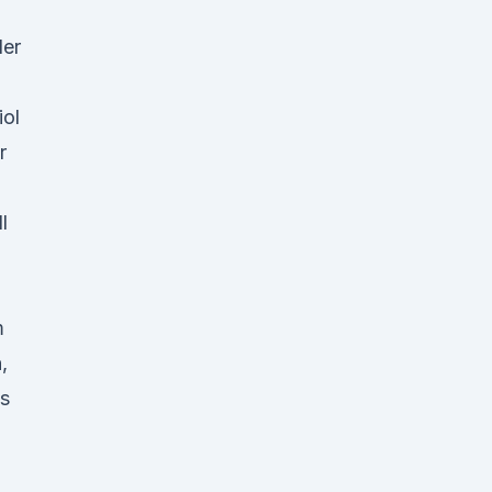
der
iol
r
l
m
,
es