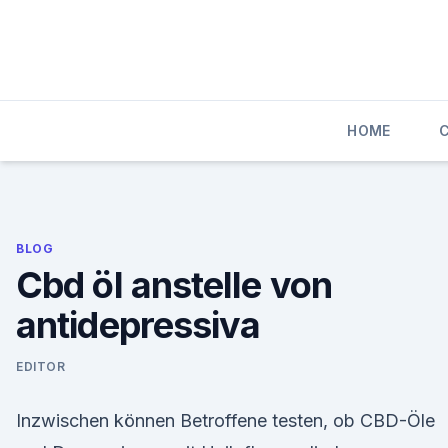
Skip
to
content
HOME
BLOG
Cbd öl anstelle von
antidepressiva
EDITOR
Inzwischen können Betroffene testen, ob CBD-Öle