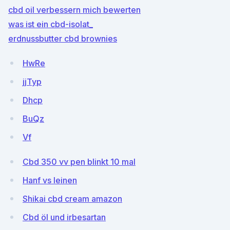
cbd oil verbessern mich bewerten
was ist ein cbd-isolat_
erdnussbutter cbd brownies
HwRe
jjTyp
Dhcp
BuQz
Vf
Cbd 350 vv pen blinkt 10 mal
Hanf vs leinen
Shikai cbd cream amazon
Cbd öl und irbesartan