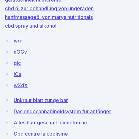
cbd öl zur behandlung von ungeraden
hanfmassageöl von marys nutritionals
cbd spray und alkohol
wrq
nOGv
qIc
ICa
wXdX
Unkraut blatt zunge bar
Das endocannabinoidsystem für anfänger
Alles hanfgeschäft lexington nc
Cbd contre lalcoolisme