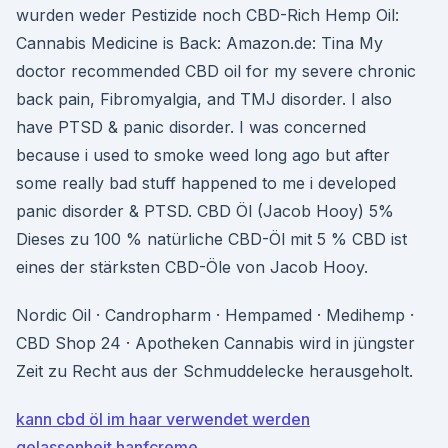
wurden weder Pestizide noch CBD-Rich Hemp Oil:
Cannabis Medicine is Back: Amazon.de: Tina My
doctor recommended CBD oil for my severe chronic
back pain, Fibromyalgia, and TMJ disorder. I also
have PTSD & panic disorder. I was concerned
because i used to smoke weed long ago but after
some really bad stuff happened to me i developed
panic disorder & PTSD. CBD Öl (Jacob Hooy) 5%
Dieses zu 100 % natürliche CBD-Öl mit 5 % CBD ist
eines der stärksten CBD-Öle von Jacob Hooy.
Nordic Oil · Candropharm · Hempamed · Medihemp ·
CBD Shop 24 · Apotheken Cannabis wird in jüngster
Zeit zu Recht aus der Schmuddelecke herausgeholt.
kann cbd öl im haar verwendet werden
gelassenheit hanfcreme